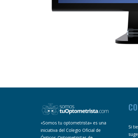
CO
«Somos tu optometrista» es una
Si t
iniciativa del Colegio Oficial de
suge
Ópticos-Optometristas de