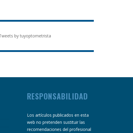
Tweets by tuyoptometrista
RESPONSABILIDAD
Los artículos publicados en esta
web no pretenden sustituir las
recomendaciones del profesional