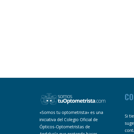
CO
«Somos tu optometrista» es una
Si t
iniciativa del Colegio Oficial de
suge
Ópticos-Optometristas de
cont
Andalucía que pretende hacer