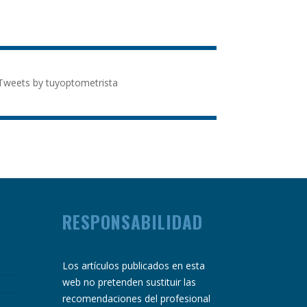
Tweets by tuyoptometrista
RESPONSABILIDAD
Los artículos publicados en esta
web no pretenden sustituir las
recomendaciones del profesional