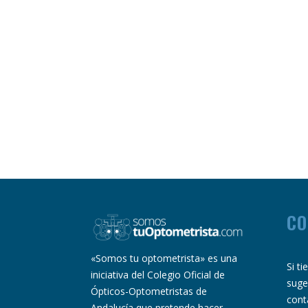
CO
«Somos tu optometrista» es una
Si t
iniciativa del Colegio Oficial de
suge
Ópticos-Optometristas de
cont
Andalucía que pretende hacer