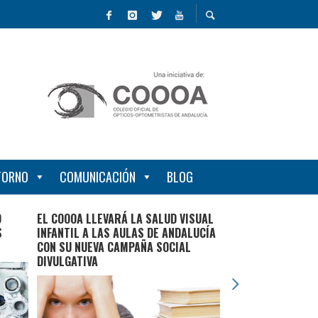
NTORNO
COMUNICACIÓN
BLOG
O
EL COOOA LLEVARÁ LA SALUD VISUAL
ÓPTICOS-OPTOME
S
INFANTIL A LAS AULAS DE ANDALUCÍA
ANDALUCES Y GRU
CON SU NUEVA CAMPAÑA SOCIAL
ALERTAN DE LOS R
DIVULGATIVA
PROTEGER LOS OJO
DEL SOL