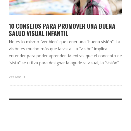
10 CONSEJOS PARA PROMOVER UNA BUENA
SALUD VISUAL INFANTIL
No es lo mismo “ver bien” que tener una “buena visión”. La
visión es mucho más que la vista. La “visión” implica
entender para poder aprender. Mientras que el concepto de
“vista” se utiliza para designar la agudeza visual, la “visión”
es la capacidad que tiene el ser humano para procesar la
información del entorno, …
Ver Más