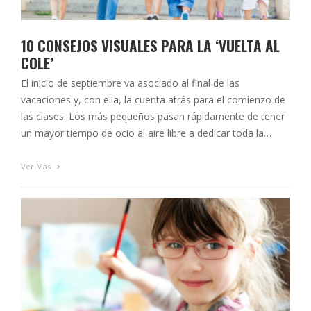
10 CONSEJOS VISUALES PARA LA ‘VUELTA AL
COLE’
El inicio de septiembre va asociado al final de las
vacaciones y, con ella, la cuenta atrás para el comienzo de
las clases. Los más pequeños pasan rápidamente de tener
un mayor tiempo de ocio al aire libre a dedicar toda la
mañana y parte de las tardes a leer, escribir, atender a las
explicaciones …
Ver Más