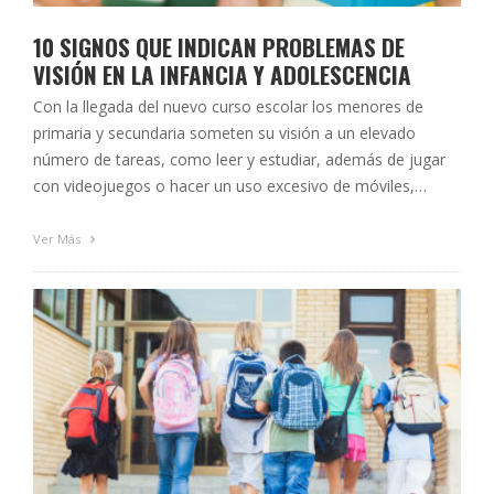
10 SIGNOS QUE INDICAN PROBLEMAS DE
VISIÓN EN LA INFANCIA Y ADOLESCENCIA
Con la llegada del nuevo curso escolar los menores de
primaria y secundaria someten su visión a un elevado
número de tareas, como leer y estudiar, además de jugar
con videojuegos o hacer un uso excesivo de móviles,
haciendo que sus ojos trabajen a pleno rendimiento
durante toda la jornada, a veces, con mayor demanda …
Ver Más