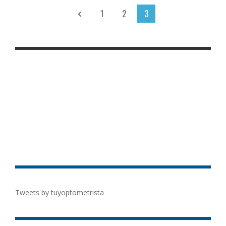
1
2
3
Tweets by tuyoptometrista