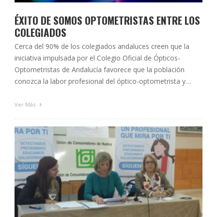
ÉXITO DE SOMOS OPTOMETRISTAS ENTRE LOS
COLEGIADOS
Cerca del 90% de los colegiados andaluces creen que la
iniciativa impulsada por el Colegio Oficial de Ópticos-
Optometristas de Andalucía favorece que la población
conozca la labor profesional del óptico-optometrista y
aumente su reconocimiento. Las campañas sobre salud
visual lanzadas a través de la iniciativa Somos
Ver Más
Optometristas durante el año 2014 han sido todo un …