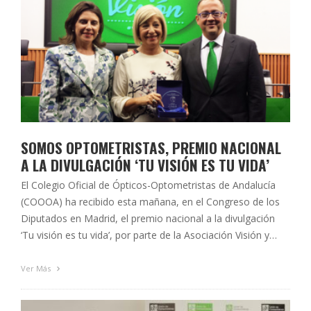
SOMOS OPTOMETRISTAS, PREMIO NACIONAL
A LA DIVULGACIÓN ‘TU VISIÓN ES TU VIDA’
El Colegio Oficial de Ópticos-Optometristas de Andalucía
(COOOA) ha recibido esta mañana, en el Congreso de los
Diputados en Madrid, el premio nacional a la divulgación
‘Tu visión es tu vida’, por parte de la Asociación Visión y
Vida, por su iniciativa ‘Somos Optometristas’, por “ejercer
una gran labor informativa y divulgadora y acercar la …
Ver Más