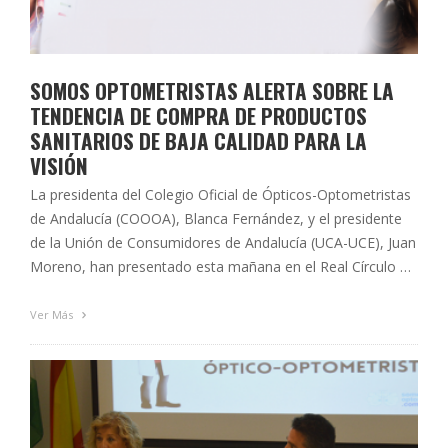
SOMOS OPTOMETRISTAS ALERTA SOBRE LA
TENDENCIA DE COMPRA DE PRODUCTOS
SANITARIOS DE BAJA CALIDAD PARA LA
VISIÓN
La presidenta del Colegio Oficial de Ópticos-Optometristas
de Andalucía (COOOA), Blanca Fernández, y el presidente
de la Unión de Consumidores de Andalucía (UCA-UCE), Juan
Moreno, han presentado esta mañana en el Real Círculo de
la Amistad la nueva campaña de ‘Somos optometristas’,
que tiene como objetivo poner en valor el cuidado de la
Ver Más
visión, a …