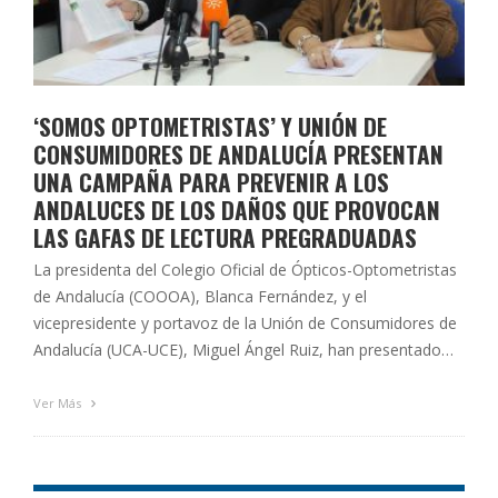
‘SOMOS OPTOMETRISTAS’ Y UNIÓN DE
CONSUMIDORES DE ANDALUCÍA PRESENTAN
UNA CAMPAÑA PARA PREVENIR A LOS
ANDALUCES DE LOS DAÑOS QUE PROVOCAN
LAS GAFAS DE LECTURA PREGRADUADAS
La presidenta del Colegio Oficial de Ópticos-Optometristas
de Andalucía (COOOA), Blanca Fernández, y el
vicepresidente y portavoz de la Unión de Consumidores de
Andalucía (UCA-UCE), Miguel Ángel Ruiz, han presentado
esta mañana en la sede de UCA-UCE la tercera campaña de
‘Somos optometristas’, una iniciativa del COOOA que
Ver Más
pretende hacer llegar a los usuarios andaluces …