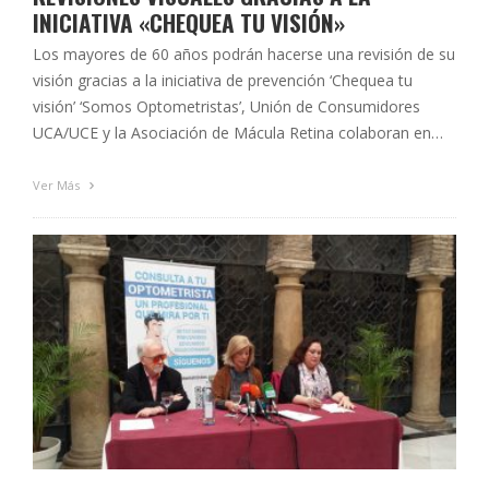
INICIATIVA «CHEQUEA TU VISIÓN»
Los mayores de 60 años podrán hacerse una revisión de su
visión gracias a la iniciativa de prevención ‘Chequea tu
visión’ ‘Somos Optometristas’, Unión de Consumidores
UCA/UCE y la Asociación de Mácula Retina colaboran en
esta iniciativa La jornada de puertas abiertas tendrá lugar el
próximo jueves 28 de mayo de 11:00 a 20:30 horas …
Ver Más