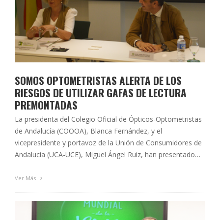
SOMOS OPTOMETRISTAS ALERTA DE LOS
RIESGOS DE UTILIZAR GAFAS DE LECTURA
PREMONTADAS
La presidenta del Colegio Oficial de Ópticos-Optometristas
de Andalucía (COOOA), Blanca Fernández, y el
vicepresidente y portavoz de la Unión de Consumidores de
Andalucía (UCA-UCE), Miguel Ángel Ruiz, han presentado
esta mañana en la sede del COOOA una nueva campaña de
‘Somos optometristas’, una iniciativa del COOOA que
Ver Más
pretende hacer llegar a los usuarios andaluces …