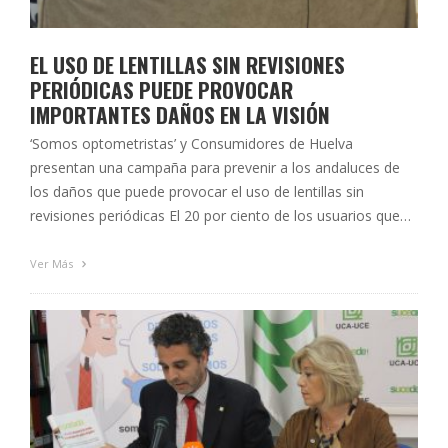
EL USO DE LENTILLAS SIN REVISIONES
PERIÓDICAS PUEDE PROVOCAR
IMPORTANTES DAÑOS EN LA VISIÓN
‘Somos optometristas’ y Consumidores de Huelva
presentan una campaña para prevenir a los andaluces de
los daños que puede provocar el uso de lentillas sin
revisiones periódicas El 20 por ciento de los usuarios que
utilizan lentes de contacto sin someterse a revisiones
abandonan su uso por complicaciones Ambos colectivos
Ver Más
denuncian la existencia de webs …