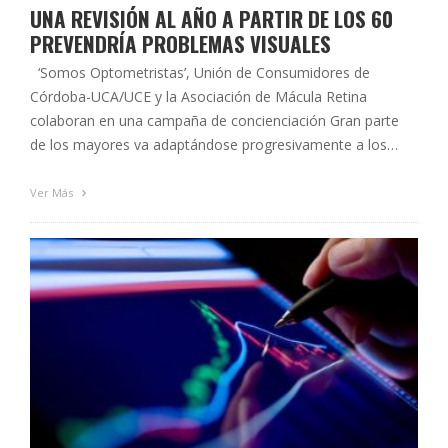
UNA REVISIÓN AL AÑO A PARTIR DE LOS 60
PREVENDRÍA PROBLEMAS VISUALES
‘Somos Optometristas’, Unión de Consumidores de
Córdoba-UCA/UCE y la Asociación de Mácula Retina
colaboran en una campaña de concienciación Gran parte
de los mayores va adaptándose progresivamente a los
problemas de visión, porque pasan desapercibidos o
porque los consideran normales de la edad Córdoba, 14 de
Ver Más
abril de 2015. La presidenta del Colegio Oficial …