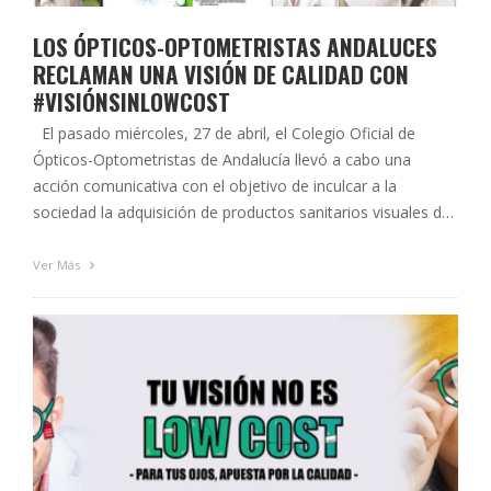
LOS ÓPTICOS-OPTOMETRISTAS ANDALUCES
RECLAMAN UNA VISIÓN DE CALIDAD CON
#VISIÓNSINLOWCOST
El pasado miércoles, 27 de abril, el Colegio Oficial de
Ópticos-Optometristas de Andalucía llevó a cabo una
acción comunicativa con el objetivo de inculcar a la
sociedad la adquisición de productos sanitarios visuales de
calidad en establecimientos que cuenten con el control y
prescripción del óptico-optometrista, y desechar la
Ver Más
tendencia actual de acudir a …