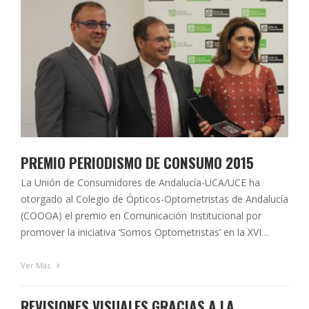
PREMIO PERIODISMO DE CONSUMO 2015
La Unión de Consumidores de Andalucía-UCA/UCE ha
otorgado al Colegio de Ópticos-Optometristas de Andalucía
(COOOA) el premio en Comunicación Institucional por
promover la iniciativa ‘Somos Optometristas’ en la XVI
edición de los Premios Periodismo de Consumo 2015. Este
proyecto, tras un año de andadura, ha superado ha
Ver Más
superado los 3 millones de impactos en los usuarios, …
REVISIONES VISUALES GRACIAS A LA