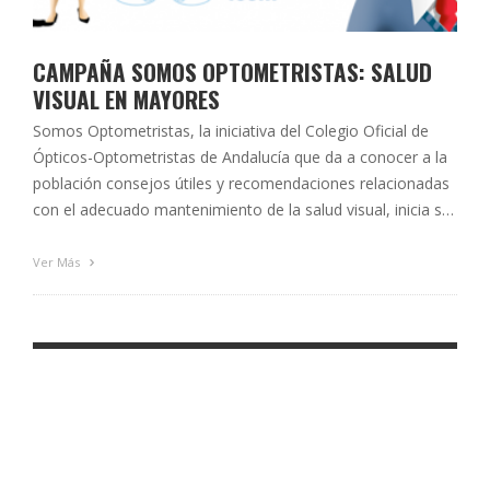
CAMPAÑA SOMOS OPTOMETRISTAS: SALUD
VISUAL EN MAYORES
Somos Optometristas, la iniciativa del Colegio Oficial de
Ópticos-Optometristas de Andalucía que da a conocer a la
población consejos útiles y recomendaciones relacionadas
con el adecuado mantenimiento de la salud visual, inicia su
nueva campaña informativa. En esta ocasión, las personas
en edad avanzada serán los protagonistas de los
Ver Más
contenidos que se publicarán en las próximas semanas …