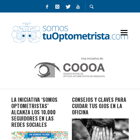
LA INICIATIVA ‘SOMOS
CONSEJOS Y CLAVES PARA
UNO
OPTOMETRISTAS’
CUIDAR TUS OJOS EN LA
AN
O-
ALCANZA LOS 10.000
OFICINA
7 M
SEGUIDORES EN LAS
VIS
REDES SOCIALES
OP
PR
VI