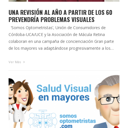
UNA REVISIÓN AL AÑO A PARTIR DE LOS 60
PREVENDRÍA PROBLEMAS VISUALES
‘Somos Optometristas’, Unión de Consumidores de
Córdoba-UCA/UCE y la Asociación de Mácula Retina
colaboran en una campaña de concienciación Gran parte
de los mayores va adaptándose progresivamente a los
problemas de visión, porque pasan desapercibidos o
porque los consideran normales de la edad Córdoba, 14 de
Ver Más
abril de 2015. La presidenta del Colegio Oficial …