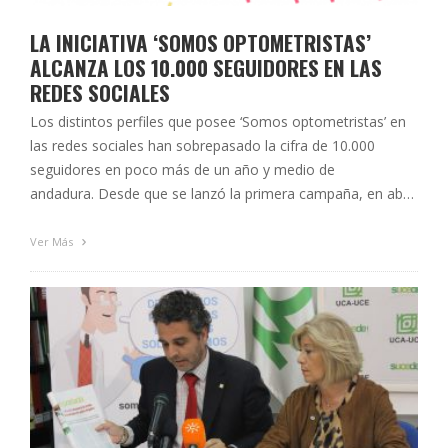
LA INICIATIVA ‘SOMOS OPTOMETRISTAS’
ALCANZA LOS 10.000 SEGUIDORES EN LAS
REDES SOCIALES
Los distintos perfiles que posee ‘Somos optometristas’ en
las redes sociales han sobrepasado la cifra de 10.000
seguidores en poco más de un año y medio de
andadura. Desde que se lanzó la primera campaña, en abril
de 2014, la iniciativa del Colegio Oficial de Ópticos-
Optometristas de Andalucía destinada a informar a la
Ver Más
población de distintos aspectos …