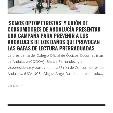
‘SOMOS OPTOMETRISTAS’ Y UNIÓN DE
CONSUMIDORES DE ANDALUCÍA PRESENTAN
UNA CAMPAÑA PARA PREVENIR A LOS
ANDALUCES DE LOS DAÑOS QUE PROVOCAN
LAS GAFAS DE LECTURA PREGRADUADAS
La presidenta del Colegio Oficial de Ópticos-Optometristas
de Andalucía (COOOA), Blanca Fernández, y el
vicepresidente y portavoz de la Unión de Consumidores de
Andalucía (UCA-UCE), Miguel Ángel Ruiz, han presentado
esta mañana en la sede de UCA-UCE la tercera campaña de
‘Somos optometristas’, una iniciativa del COOOA que
Ver Más
pretende hacer llegar a los usuarios andaluces …