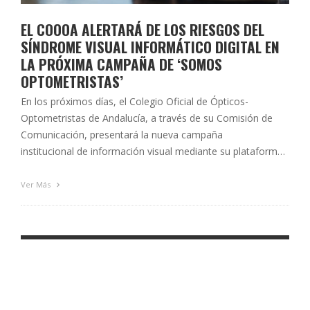
EL COOOA ALERTARÁ DE LOS RIESGOS DEL
SÍNDROME VISUAL INFORMÁTICO DIGITAL EN
LA PRÓXIMA CAMPAÑA DE ‘SOMOS
OPTOMETRISTAS’
En los próximos días, el Colegio Oficial de Ópticos-
Optometristas de Andalucía, a través de su Comisión de
Comunicación, presentará la nueva campaña
institucional de información visual mediante su plataforma
digital ‘Somos optometristas’, que tratará sobre el
Síndrome Visual Informático, un conjunto de síntomas,
Ver Más
molestias y daños oculares y visuales asociados al uso de
dispositivos digitales, como …