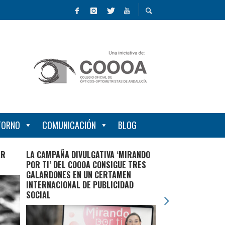
NTORNO
COMUNICACIÓN
BLOG
AR
LA CAMPAÑA DIVULGATIVA ‘MIRANDO
SOMOS OPTOMETR
POR TI’ DEL COOOA CONSIGUE TRES
NACIONAL A LA DI
GALARDONES EN UN CERTAMEN
VISIÓN ES TU VIDA’
INTERNACIONAL DE PUBLICIDAD
SOCIAL