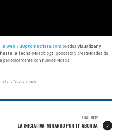
de la web TuOptometrista.com
puedes
visualizar y
hasta la fecha
(videoblogs, podcasts y creatividades de
zará periódicamente con nuevos vídeos.
 infantil
Vuelta al cole
SIGUIENTE
LA INICIATIVA 'MIRANDO POR TI' ABORDA