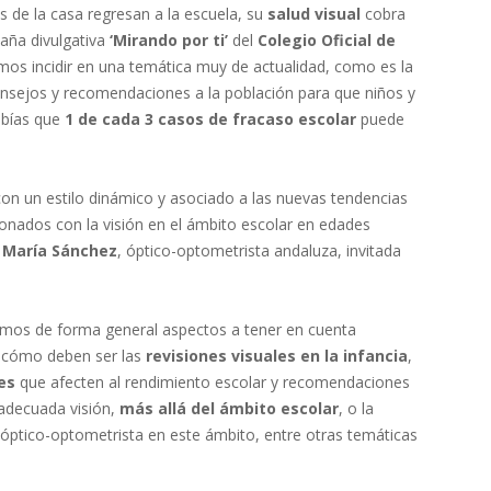
 de la casa regresan a la escuela, su
salud visual
cobra
aña divulgativa
‘Mirando por ti’
del
Colegio Oficial de
mos incidir en una temática muy de actualidad, como es la
 consejos y recomendaciones a la población para que niños y
abías que
1 de cada 3 casos de fracaso escolar
puede
con un estilo dinámico y asociado a las nuevas tendencias
cionados con la visión en el ámbito escolar en edades
e
María Sánchez
, óptico-optometrista andaluza, invitada
remos de forma general aspectos a tener en cuenta
 cómo deben ser las
revisiones visuales en la infancia
,
es
que afecten al rendimiento escolar y recomendaciones
 adecuada visión,
más allá del ámbito escolar
, o la
el óptico-optometrista en este ámbito, entre otras temáticas