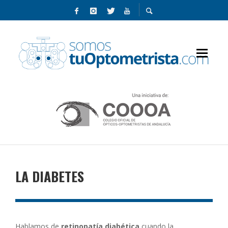
LA DIABETES
Hablamos de
retinopatía diabética
cuando la