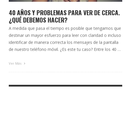
40 AÑOS Y PROBLEMAS PARA VER DE CERCA.
¿QUÉ DEBEMOS HACER?
A medida que pasa el tiempo es posible que tengamos que
destinar un mayor esfuerzo para leer con claridad o incluso
identificar de manera correcta los mensajes de la pantalla
de nuestro teléfono móvil. ¿Es este tu caso? Entre los 40 y
los 50 años, aproximadamente, la vista cansada o presbicia
hace acto de presencia …
Ver Más