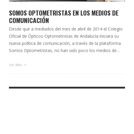
SOMOS OPTOMETRISTAS EN LOS MEDIOS DE
COMUNICACIÓN
Desde que a mediados del mes de abril de 2014 el Colegio
Oficial de Ópticos-Optometristas de Andalucía iniciara su
nueva política de comunicación, a través de la plataforma
Somos Optometristas, no han sido poco los medios de
comunicación que han incluido entre sus secciones,
espacios y programas las informaciones, consejos,
Ver Más
reivindicaciones y denuncias lanzadas en las cuatro …