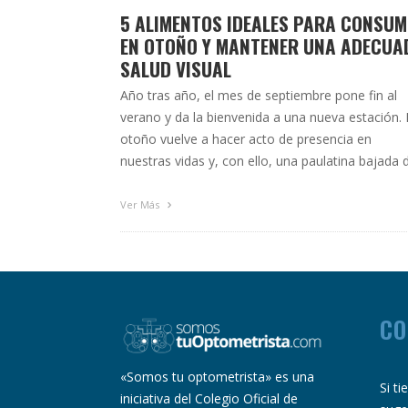
5 ALIMENTOS IDEALES PARA CONSUM
EN OTOÑO Y MANTENER UNA ADECUA
SALUD VISUAL
Año tras año, el mes de septiembre pone fin al
verano y da la bienvenida a una nueva estación. 
otoño vuelve a hacer acto de presencia en
nuestras vidas y, con ello, una paulatina bajada 
temperaturas y la reducción de las horas de sol 
nos irán preparando poco a poco para el …
Ver Más
CO
«Somos tu optometrista» es una
Si t
iniciativa del Colegio Oficial de