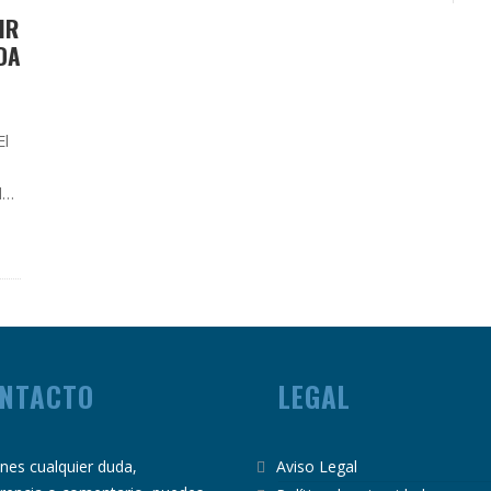
IR
DA
El
de
que
NTACTO
LEGAL
ienes cualquier duda,
Aviso Legal