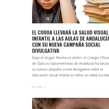
EL COOOA LLEVARÁ LA SALUD VISUAL
INFANTIL A LAS AULAS DE ANDALUCÍ
CON SU NUEVA CAMPAÑA SOCIAL
DIVULGATIVA
Bajo el slogan ‘Revisa su visión’, el Colegio Oficia
de Ópticos-Optometristas de Andalucía ha lanz
su nueva campaña social divulgativa sobre la
educación visual infantil en niños en edad escola
donde, en los próximos meses, se ofrecerá
información sobre los problemas de aprendizaje
Ver Más
relacionados con una deficiente visión. Esta
campaña se divulgará, por un …