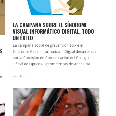
LA CAMPAÑA SOBRE EL SÍNDROME
VISUAL INFORMÁTICO-DIGITAL, TODO
UN ÉXITO
La campaña social de prevención sobre el
S
Síndrome Visual Informático – Digital desarrollada
por la Comisión de Comunicación del Colegio
Oficial de Ópticos-Optometristas de Andalucía
desde principios del mes de marzo hasta mediados
u
de junio ha obtenido un gran éxito de resultados,
an
Ver Más
sobre todo en cuanto a la difusión de los
.
contenidos que se han publicado en …