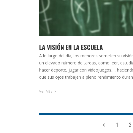
LA VISIÓN EN LA ESCUELA
A lo largo del día, los menores someten su visió
un elevado número de tareas, como leer, estudia
hacer deporte, jugar con videojuegos…, haciend
que sus ojos trabajen a pleno rendimiento duran
toda la jornada. Esta premisa adquiere una may
importancia con la llegada del nuevo curso a los
Ver Más
centros escolares. La ‘vuelta al …
1
2