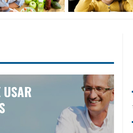
E USAR
S