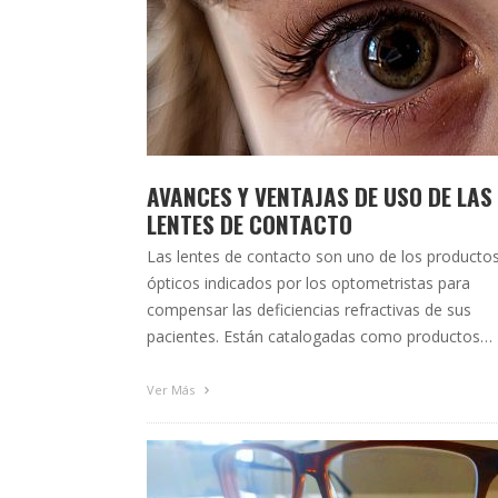
AVANCES Y VENTAJAS DE USO DE LAS
LENTES DE CONTACTO
Las lentes de contacto son uno de los producto
ópticos indicados por los optometristas para
compensar las deficiencias refractivas de sus
pacientes. Están catalogadas como productos
sanitarios de adaptación individualizada ya que
cada paciente y cada ojo necesita un estudio
Ver Más
diferencial y un control periódico. Actualmente, y
gracias sobre todo a la evolución en los …