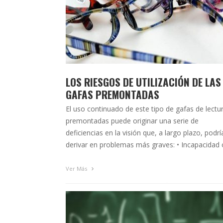
LOS RIESGOS DE UTILIZACIÓN DE LAS
GAFAS PREMONTADAS
El uso continuado de este tipo de gafas de lectu
premontadas puede originar una serie de
deficiencias en la visión que, a largo plazo, podrí
derivar en problemas más graves: • Incapacidad 
errores en el cálculo de las distancias en un ámb
próximo. • Lagrimeo y aparición de cefaleas,
Ver Más
dolores de cabeza y vértigos. …