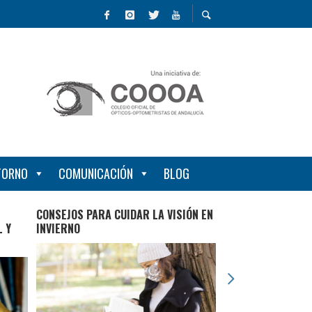
NTORNO
COMUNICACIÓN
BLOG
CONSEJOS PARA CUIDAR LA VISIÓN EN
LA INICIATIVA ‘MI
L Y
INVIERNO
EXPLICA CÓMO ELE
ARTÍCULOS ÓPTIC
PARA CADA NECES