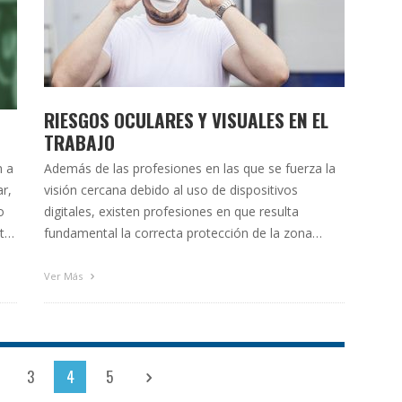
RIESGOS OCULARES Y VISUALES EN EL
TRABAJO
n a
Además de las profesiones en las que se fuerza la
r,
visión cercana debido al uso de dispositivos
o
digitales, existen profesiones en que resulta
te
fundamental la correcta protección de la zona
or
ocular con el fin de preservar a los ojos de posibles
lesiones. Los ojos son muy sensibles e
Ver Más
irremplazables y los daños producidos son, en …
3
4
5