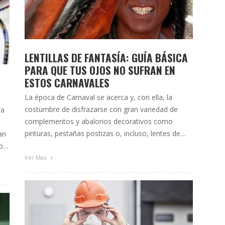
LENTILLAS DE FANTASÍA: GUÍA BÁSICA
PARA QUE TUS OJOS NO SUFRAN EN
ESTOS CARNAVALES
La época de Carnaval se acerca y, con ella, la
costumbre de disfrazarse con gran variedad de
ra
complementos y abalorios decorativos como
pinturas, pestañas postizas o, incluso, lentes de
an
contacto. Una idea a priori divertida, que puede
o
acabar convirtiéndose en un verdadero dilema si no
ito
Ver Más
se toman las medidas sanitarias oportunas.
Durante estos últimos años, …