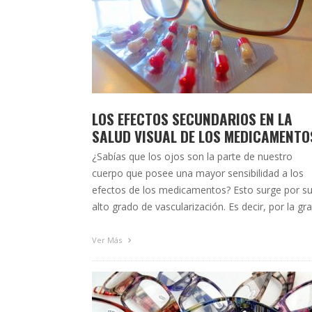
LOS EFECTOS SECUNDARIOS EN LA
SALUD VISUAL DE LOS MEDICAMENTO
¿Sabías que los ojos son la parte de nuestro
cuerpo que posee una mayor sensibilidad a los
efectos de los medicamentos? Esto surge por s
alto grado de vascularización. Es decir, por la gr
irrigación sanguínea que afluye al sistema ocular
Es por lo que puede presentar trastornos
Ver Más
asociados a la administración de fármacos, ya …