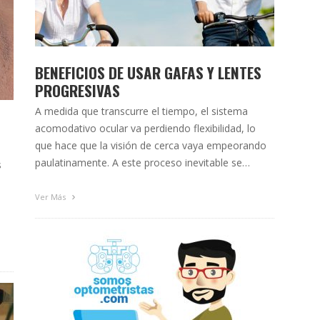
BENEFICIOS DE USAR GAFAS Y LENTES
PROGRESIVAS
A medida que transcurre el tiempo, el sistema
acomodativo ocular va perdiendo flexibilidad, lo
que hace que la visión de cerca vaya empeorando
paulatinamente. A este proceso inevitable se
s
denomina presbicia o vista cansada, una etapa que
comienza a desarrollarse a partir de los 40-45 años
Ver Más
y va aumentando progresivamente hasta los 60-65,
donde suele …