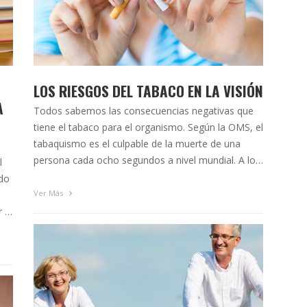
LOS RIESGOS DEL TABACO EN LA VISIÓN
A
Todos sabemos las consecuencias negativas que
tiene el tabaco para el organismo. Según la OMS, el
tabaquismo es el culpable de la muerte de una
persona cada ocho segundos a nivel mundial. A lo
l
largo del tiempo hemos ido conociendo los
ado
principales riesgos para la salud asociados a su
Ver Más
consumo: problemas cardiovasculares, cáncer,
r y
daños pulmonares, …