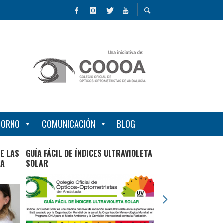
NTORNO
COMUNICACIÓN
BLOG
E LAS
GUÍA FÁCIL DE ÍNDICES ULTRAVIOLETA
8 RAZONES PARA 
RA
SOLAR
GAFAS DE SOL HO
ESTABLECIMIENTO
OPTOMETRÍA