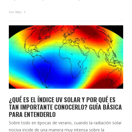
los últimos años, y en cada hogar existen ya un gran
número de ellos. Utilizar estas nuevas tecnologías puede
Ver Más
llegar a mejorar el rendimiento …
¿QUÉ ES EL ÍNDICE UV SOLAR Y POR QUÉ ES
TAN IMPORTANTE CONOCERLO? GUÍA BÁSICA
PARA ENTENDERLO
Sobre todo en épocas de verano, cuando la radiación solar
nociva incide de una manera muy intensa sobre la