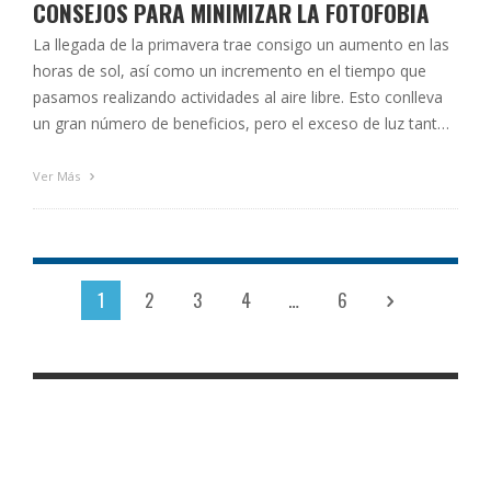
CONSEJOS PARA MINIMIZAR LA FOTOFOBIA
La llegada de la primavera trae consigo un aumento en las
horas de sol, así como un incremento en el tiempo que
pasamos realizando actividades al aire libre. Esto conlleva
un gran número de beneficios, pero el exceso de luz tanto
natural como artificial y una sobreexposición a la claridad y
deslumbramientos provocados por los …
Ver Más
1
2
3
4
…
6