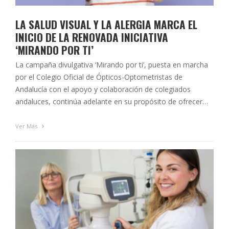
LA SALUD VISUAL Y LA ALERGIA MARCA EL
INICIO DE LA RENOVADA INICIATIVA
‘MIRANDO POR TI’
La campaña divulgativa ‘Mirando por ti’, puesta en marcha
por el Colegio Oficial de Ópticos-Optometristas de
Andalucía con el apoyo y colaboración de colegiados
andaluces, continúa adelante en su propósito de ofrecer
consejos y recomendaciones relacionadas con la salud
visual para la población. Tras más de un año de
Ver Más
funcionamiento, donde a través de la …