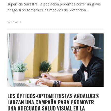
superficie terrestre, la población podemos correr un grave
riesgo si no tomamos las medidas de protección
adecuadas. Desde el Colegio Oficial de Ópticos-
Optometristas de Andalucía queremos subrayar la
Ver Más
importancia de prevenir este tipo de problemas causados …
LOS ÓPTICOS-OPTOMETRISTAS ANDALUCES
LANZAN UNA CAMPAÑA PARA PROMOVER
UNA ADECUADA SALUD VISUAL EN LA