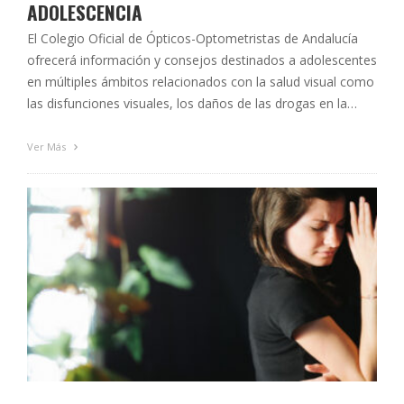
ADOLESCENCIA
El Colegio Oficial de Ópticos-Optometristas de Andalucía
ofrecerá información y consejos destinados a adolescentes
en múltiples ámbitos relacionados con la salud visual como
las disfunciones visuales, los daños de las drogas en la
visión o la protección solar ocular. Ametropías como la
miopía están presente en seis de cada diez jóvenes
Ver Más
andaluces, debido al aumento …