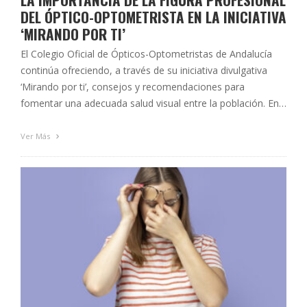
DEL ÓPTICO-OPTOMETRISTA EN LA INICIATIVA
‘MIRANDO POR TI’
El Colegio Oficial de Ópticos-Optometristas de Andalucía
continúa ofreciendo, a través de su iniciativa divulgativa
‘Mirando por ti’, consejos y recomendaciones para
fomentar una adecuada salud visual entre la población. En
esta ocasión ponemos el foco en la importancia de la
figura del óptico-optometrista dentro de la sociedad. ¿Por
Ver Más
qué es fundamental en el cuidado …