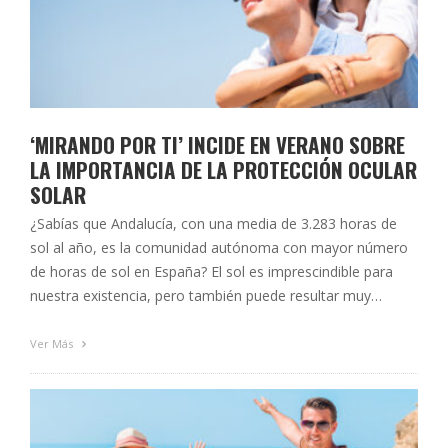
‘MIRANDO POR TI’ INCIDE EN VERANO SOBRE
LA IMPORTANCIA DE LA PROTECCIÓN OCULAR
SOLAR
¿Sabías que Andalucía, con una media de 3.283 horas de
sol al año, es la comunidad autónoma con mayor número
de horas de sol en España? El sol es imprescindible para
nuestra existencia, pero también puede resultar muy
perjudicial para nuestro organismo, sobre todo si
abusamos de él y no tomamos las protecciones adecuadas
Ver Más
para …