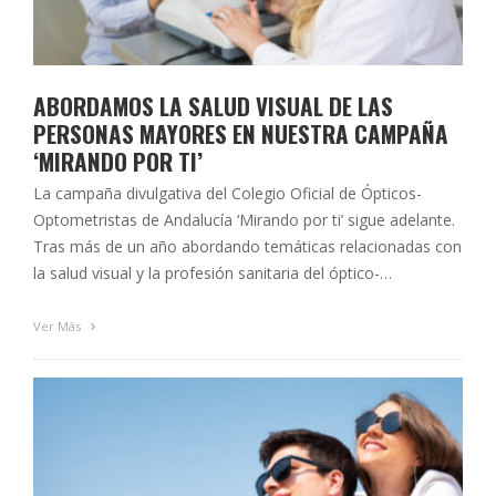
ABORDAMOS LA SALUD VISUAL DE LAS
PERSONAS MAYORES EN NUESTRA CAMPAÑA
‘MIRANDO POR TI’
La campaña divulgativa del Colegio Oficial de Ópticos-
Optometristas de Andalucía ‘Mirando por ti’ sigue adelante.
Tras más de un año abordando temáticas relacionadas con
la salud visual y la profesión sanitaria del óptico-
optometrista como la miopía, la presbicia, la protección
ocular solar o la visión infantil, entre otras, entra en escena
Ver Más
la visión de las …