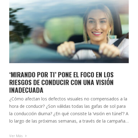
‘MIRANDO POR TI’ PONE EL FOCO EN LOS
RIESGOS DE CONDUCIR CON UNA VISIÓN
INADECUADA
¿Cómo afectan los defectos visuales no compensados a la
hora de conducir? ¿Son válidas todas las gafas de sol para
la conducción diurna? ¿En qué consiste la ‘visión en túnel’? A
lo largo de las próximas semanas, a través de la campaña
divulgativa ‘Mirando por ti’, el Colegio Oficial de Ópticos-
Optometristas de Andalucía responderá a …
Ver Más