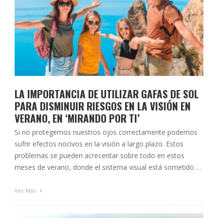
LA IMPORTANCIA DE UTILIZAR GAFAS DE SOL
PARA DISMINUIR RIESGOS EN LA VISIÓN EN
VERANO, EN ‘MIRANDO POR TI’
Si no protegemos nuestros ojos correctamente podemos
sufrir efectos nocivos en la visión a largo plazo. Estos
problemas se pueden acrecentar sobre todo en estos
meses de verano, donde el sistema visual está sometido a
una exposición al sol mayor de lo normal, al pasar más
tiempo al aire libre. Además, esta incidencia es más …
Ver Más