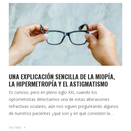
UNA EXPLICACIÓN SENCILLA DE LA MIOPÍA,
LA HIPERMETROPÍA Y EL ASTIGMATISMO
Es curioso, pero en pleno siglo XXI, cuando los
optometristas detectamos una de estas alteraciones
refractivas oculares, aún nos siguen preguntando algunos
de nuestros pacientes ¿qué son y en qué consisten la
miopía, la hipermetropía o el astigmatismo? Vamos a
intentar explicarlo de una forma básica y sencilla: Entre
Ver Más