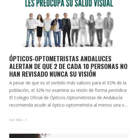
ÓPTICOS-OPTOMETRISTAS ANDALUCES
ALERTAN DE QUE 2 DE CADA 10 PERSONAS NO
HAN REVISADO NUNCA SU VISIÓN
A pesar de que es el sentido más valioso para el 92% de la
población, el 32% no examina su visión de forma periódica
El Colegio Oficial de Ópticos-Optometristas de Andalucía
recomienda acudir al óptico-optometrista al menos una vez
al año para prevenir problemas graves Sevilla, 27 de marzo
de 2019. El Colegio Oficial de …
Ver Más