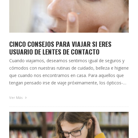
CINCO CONSEJOS PARA VIAJAR SI ERES
USUARIO DE LENTES DE CONTACTO
Cuando viajamos, deseamos sentirnos igual de seguros y
cómodos con nuestras rutinas de cuidado, belleza e higiene
que cuando nos encontramos en casa. Para aquellos que
tengan pensado irse de viaje próximamente, los ópticos-
optometristas aconsejamos una serie de puntos para que
el uso de lentillas solo conlleve beneficios, sin importar el
Ver Más
tiempo que estés fuera …