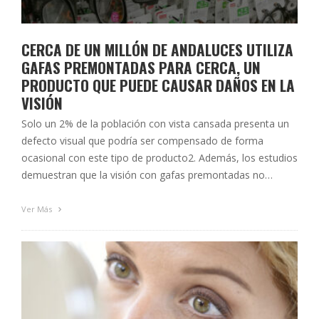
CERCA DE UN MILLÓN DE ANDALUCES UTILIZA
GAFAS PREMONTADAS PARA CERCA, UN
PRODUCTO QUE PUEDE CAUSAR DAÑOS EN LA
VISIÓN
Solo un 2% de la población con vista cansada presenta un
defecto visual que podría ser compensado de forma
ocasional con este tipo de producto2. Además, los estudios
demuestran que la visión con gafas premontadas no
alcanza la calidad y agudeza visual adecuada, como sí
ocurre con las gafas personalizadas y prescritas por un
Ver Más
óptico-optometrista1-3-4. …