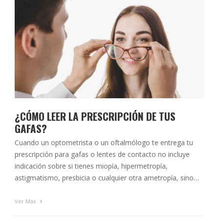
¿CÓMO LEER LA PRESCRIPCIÓN DE TUS
GAFAS?
Cuando un optometrista o un oftalmólogo te entrega tu
prescripción para gafas o lentes de contacto no incluye
indicación sobre si tienes miopía, hipermetropía,
astigmatismo, presbicia o cualquier otra ametropía, sino
que solo anotamos unos valores numéricos de medida que
expresan en dioptrías (D) y otros dígitos los valores
Ver Más
necesarios para compensar tu disfunción refractiva. …