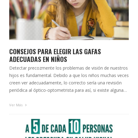
CONSEJOS PARA ELEGIR LAS GAFAS
ADECUADAS EN NIÑOS
Detectar precozmente los problemas de visión de nuestros
hijos es fundamental. Debido a que los niños muchas veces
creen ver adecuadamente, lo correcto sería una revisión
periódica al óptico-optometrista para así, si existe alguna
anomalía visual, se pueda compensar con el uso de gafas,
uno de los métodos de compensación más habituales. A
Ver Más
continuación, ofrecemos …