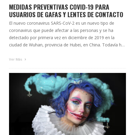
MEDIDAS PREVENTIVAS COVID-19 PARA
USUARIOS DE GAFAS Y LENTES DE CONTACTO
El nuevo coronavirus SARS-CoV-2 es un nuevo tipo de
coronavirus que puede afectar a las personas y se ha
detectado por primera vez en diciembre de 2019 en la
ciudad de Wuhan, provincia de Hubei, en China. Todavía hay
muchas cuestiones que se desconocen en relación a la
enfermedad que produce: COVID-191. Parece que la …
Ver Más