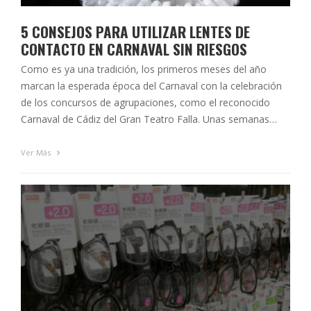
5 CONSEJOS PARA UTILIZAR LENTES DE
CONTACTO EN CARNAVAL SIN RIESGOS
Como es ya una tradición, los primeros meses del año
marcan la esperada época del Carnaval con la celebración
de los concursos de agrupaciones, como el reconocido
Carnaval de Cádiz del Gran Teatro Falla. Unas semanas
repletas de coplas, papelillos y disfraces que dará lugar, a
mediados de febrero, a miles de fiestas y cabalgatas …
Ver Más