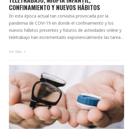
CONFINAMIENTO Y NUEVOS HÁBITOS
En esta época actual tan convulsa provocada por la
pandemia de COVI-19 en donde el confinamiento y los
nuevos hábitos presentes y futuros de actividades online y
teletrabajo han incrementado exponencialmente las tareas
visuales de ámbito cercano, se hace imprescindible adoptar
unas correctas pautas en el uso de dispositivos digitales
Ver Más
para mantener una adecuada salud …