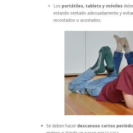
Los
portátiles, tablets y móviles
deben
estando sentado adecuadamente y evitan
recostados o acostados.
Se deben hacer
descansos cortos periódi
metros o dando un paseo por la casa.