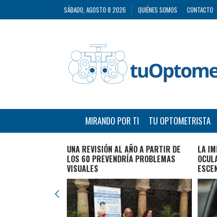
SÁBADO, AGOSTO 8 2026
QUIÉNES SOMOS
CONTACTO
MIRANDO POR TI
TU OPTOMETRISTA
RISTAS
UNA REVISIÓN AL AÑO A PARTIR DE
LA IM
S DE 160.000
LOS 60 PREVENDRÍA PROBLEMAS
OCULA
BAJA VISIÓN EN
VISUALES
ESCEN
E MENOS DEL 5%
S