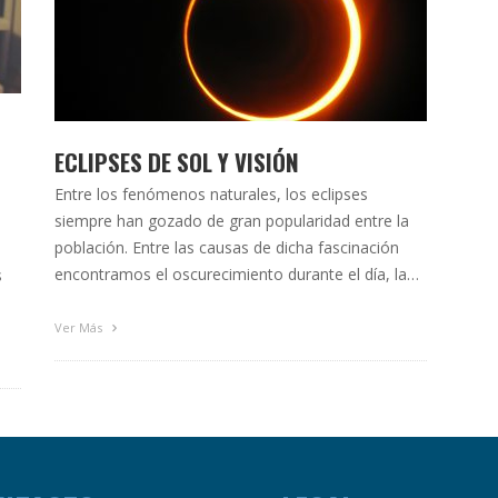
ECLIPSES DE SOL Y VISIÓN
Entre los fenómenos naturales, los eclipses
siempre han gozado de gran popularidad entre la
población. Entre las causas de dicha fascinación
encontramos el oscurecimiento durante el día, la
s
belleza plástica en todo momento del fenómeno y,
sobre todo, la escasa frecuencia con que se
n
Ver Más
producen. Todo ello hace que un eclipse sea un
fenómeno que …
les