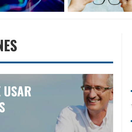
NES
E USAR
S