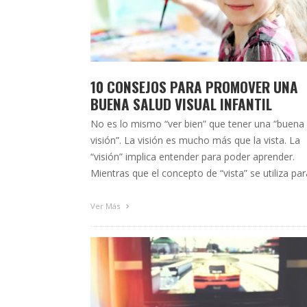
10 CONSEJOS PARA PROMOVER UNA
BUENA SALUD VISUAL INFANTIL
No es lo mismo “ver bien” que tener una “buena
visión”. La visión es mucho más que la vista. La
“visión” implica entender para poder aprender.
Mientras que el concepto de “vista” se utiliza par
designar la agudeza visual, la “visión” es la
capacidad que tiene el ser humano para procesar
Ver Más
información del entorno, …