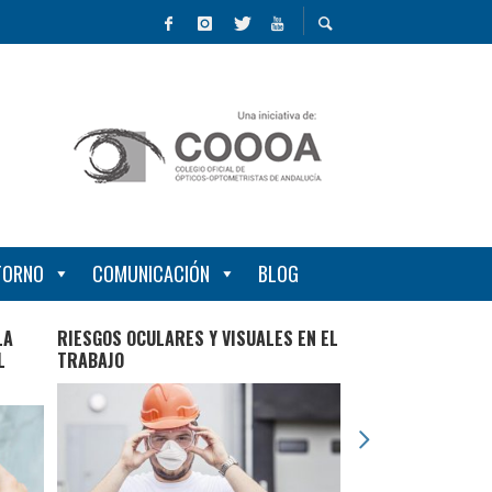
NTORNO
COMUNICACIÓN
BLOG
LA
RIESGOS OCULARES Y VISUALES EN EL
3 HORAS AL DÍA A
L
TRABAJO
RETIENE LA MIOPÍ
ADOLESCENTES