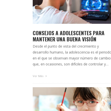
CONSEJOS A ADOLESCENTES PARA
MANTENER UNA BUENA VISIÓN
Desde el punto de vista del crecimiento y
desarrollo humano, la adolescencia es el period
en el que se observan mayor número de cambio
que, en ocasiones, son difíciles de controlar y
aceptar, como es el caso de alteraciones sexual
cognitivas, emocionales y sociales, además de l
Ver Más
propiamente físicos. En el prisma visual estos
cambios …