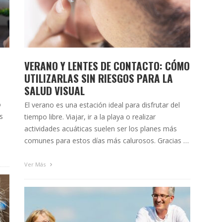
VERANO Y LENTES DE CONTACTO: CÓMO
UTILIZARLAS SIN RIESGOS PARA LA
SALUD VISUAL
o
El verano es una estación ideal para disfrutar del
s
tiempo libre. Viajar, ir a la playa o realizar
actividades acuáticas suelen ser los planes más
es,
comunes para estos días más calurosos. Gracias a
os
las lentes de contacto podemos sacar el mayor
provecho de cualquier situación sin tener que
Ver Más
renunciar a ninguna actividad: mayor libertad de …