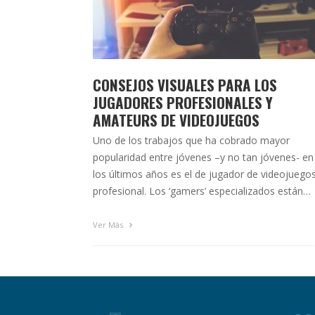
CONSEJOS VISUALES PARA LOS
JUGADORES PROFESIONALES Y
AMATEURS DE VIDEOJUEGOS
Uno de los trabajos que ha cobrado mayor
popularidad entre jóvenes –y no tan jóvenes- en
los últimos años es el de jugador de videojuego
profesional. Los ‘gamers’ especializados están
respaldados por la comunidad que han creado e
torno a Youtube y, posteriormente, por las
Ver Más
empresas que distribuyen estos productos digita
interactivos. Son estas grandes …