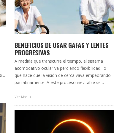
BENEFICIOS DE USAR GAFAS Y LENTES
PROGRESIVAS
A medida que transcurre el tiempo, el sistema
acomodativo ocular va perdiendo flexibilidad, lo
a
que hace que la visión de cerca vaya empeorando
paulatinamente. A este proceso inevitable se
 la
denomina presbicia o vista cansada, una etapa que
comienza a desarrollarse a partir de los 40-45 años
Ver Más
y va aumentando progresivamente hasta los 60-65,
donde suele …