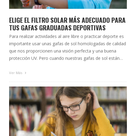
ELIGE EL FILTRO SOLAR MÁS ADECUADO PARA
TUS GAFAS GRADUADAS DEPORTIVAS
Para realizar actividades al aire libre o practicar deporte es
importante usar unas gafas de sol homologadas de calidad
que nos proporcionen una visión perfecta y una buena
protección UV. Pero cuando nuestras gafas de sol están
graduadas para compensar nuestras ametropías, ¿qué tipo
de filtro o color de lente solar debemos escoger? Para los
Ver Más
…