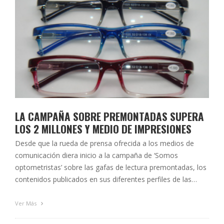
LA CAMPAÑA SOBRE PREMONTADAS SUPERA
LOS 2 MILLONES Y MEDIO DE IMPRESIONES
Desde que la rueda de prensa ofrecida a los medios de
comunicación diera inicio a la campaña de ‘Somos
optometristas’ sobre las gafas de lectura premontadas, los
contenidos publicados en sus diferentes perfiles de las
redes sociales han superado los dos millones y medio de
impresiones. Tras más de cinco meses de campaña,
Ver Más
la iniciativa del Colegio Oficial de …