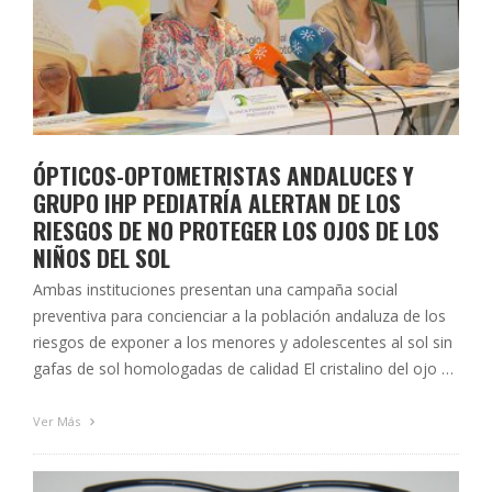
ÓPTICOS-OPTOMETRISTAS ANDALUCES Y
GRUPO IHP PEDIATRÍA ALERTAN DE LOS
RIESGOS DE NO PROTEGER LOS OJOS DE LOS
NIÑOS DEL SOL
Ambas instituciones presentan una campaña social
preventiva para concienciar a la población andaluza de los
riesgos de exponer a los menores y adolescentes al sol sin
gafas de sol homologadas de calidad El cristalino del ojo de
los menores de 10 años deja pasar más del 75% de la
radiación ultravioleta mientras que a los …
Ver Más