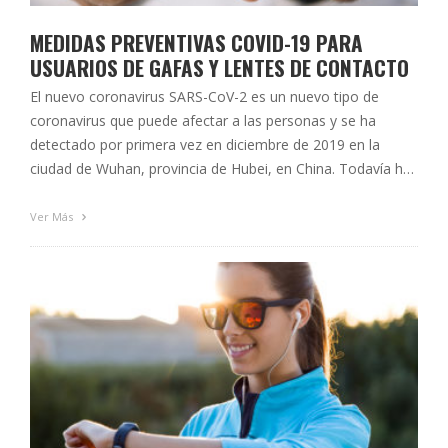
MEDIDAS PREVENTIVAS COVID-19 PARA
USUARIOS DE GAFAS Y LENTES DE CONTACTO
El nuevo coronavirus SARS-CoV-2 es un nuevo tipo de
coronavirus que puede afectar a las personas y se ha
detectado por primera vez en diciembre de 2019 en la
ciudad de Wuhan, provincia de Hubei, en China. Todavía hay
muchas cuestiones que se desconocen en relación a la
enfermedad que produce: COVID-191. Parece que la …
Ver Más