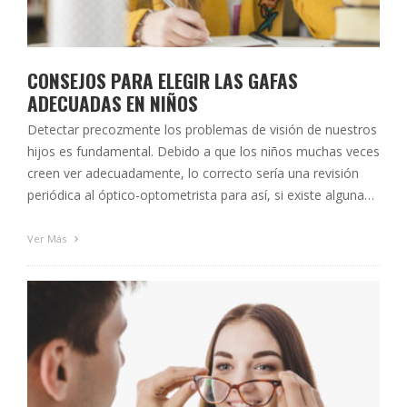
CONSEJOS PARA ELEGIR LAS GAFAS
ADECUADAS EN NIÑOS
Detectar precozmente los problemas de visión de nuestros
hijos es fundamental. Debido a que los niños muchas veces
creen ver adecuadamente, lo correcto sería una revisión
periódica al óptico-optometrista para así, si existe alguna
anomalía visual, se pueda compensar con el uso de gafas,
uno de los métodos de compensación más habituales. A
Ver Más
continuación, ofrecemos …