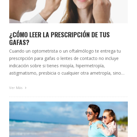
¿CÓMO LEER LA PRESCRIPCIÓN DE TUS
GAFAS?
Cuando un optometrista o un oftalmólogo te entrega tu
prescripción para gafas o lentes de contacto no incluye
indicación sobre si tienes miopía, hipermetropía,
astigmatismo, presbicia o cualquier otra ametropía, sino
que solo anotamos unos valores numéricos de medida que
expresan en dioptrías (D) y otros dígitos los valores
Ver Más
necesarios para compensar tu disfunción refractiva. …