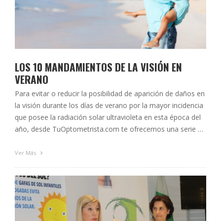
LOS 10 MANDAMIENTOS DE LA VISIÓN EN
VERANO
Para evitar o reducir la posibilidad de aparición de daños en
la visión durante los días de verano por la mayor incidencia
que posee la radiación solar ultravioleta en esta época del
año, desde TuOptometrista.com te ofrecemos una serie de
consejos y recomendaciones útiles para disfrutar de los
meses estivales sin complicaciones. ¡Toma nota! 1) …
Ver Más