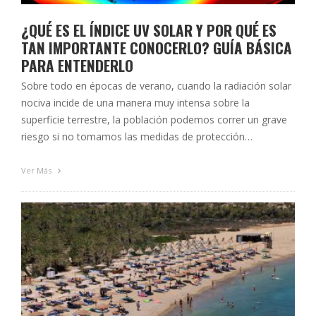
¿QUÉ ES EL ÍNDICE UV SOLAR Y POR QUÉ ES
TAN IMPORTANTE CONOCERLO? GUÍA BÁSICA
PARA ENTENDERLO
Sobre todo en épocas de verano, cuando la radiación solar
nociva incide de una manera muy intensa sobre la
superficie terrestre, la población podemos correr un grave
riesgo si no tomamos las medidas de protección
adecuadas. Desde el Colegio Oficial de Ópticos-
Optometristas de Andalucía queremos subrayar la
Ver Más
importancia de prevenir este tipo de problemas causados …