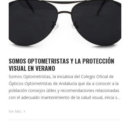
SOMOS OPTOMETRISTAS Y LA PROTECCIÓN
VISUAL EN VERANO
Somos Optometristas, la iniciativa del Colegio Oficial de
Ópticos-Optometristas de Andalucía que da a conocer a la
población consejos útiles y recomendaciones relacionadas
con el adecuado mantenimiento de la salud visual, inicia su
nueva campaña informativa. En esta ocasión, la época
estival será la protagonista de los contenidos que se
Ver Más
publicarán en las próximas semanas tanto en la …