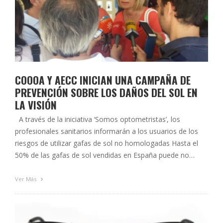
COOOA Y AECC INICIAN UNA CAMPAÑA DE
PREVENCIÓN SOBRE LOS DAÑOS DEL SOL EN
LA VISIÓN
A través de la iniciativa ‘Somos optometristas’, los
profesionales sanitarios informarán a los usuarios de los
riesgos de utilizar gafas de sol no homologadas Hasta el
50% de las gafas de sol vendidas en España puede no
superar los controles de calidad necesarios Córdoba, 24 de
junio de 2015. La presidenta del Colegio Oficial …
Ver Más