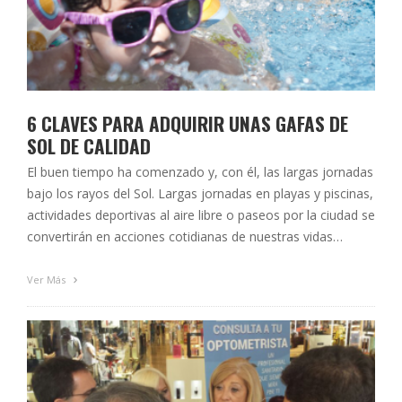
6 CLAVES PARA ADQUIRIR UNAS GAFAS DE
SOL DE CALIDAD
El buen tiempo ha comenzado y, con él, las largas jornadas
bajo los rayos del Sol. Largas jornadas en playas y piscinas,
actividades deportivas al aire libre o paseos por la ciudad se
convertirán en acciones cotidianas de nuestras vidas
durante los próximos meses. La gran mayoría de la
población está concienciada de la importancia …
Ver Más