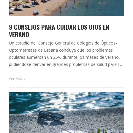
9 CONSEJOS PARA CUIDAR LOS OJOS EN
VERANO
Un estudio del Consejo General de Colegios de Ópticos-
Optometristas de España concluye que los problemas
oculares aumentan un 25% durante los meses de verano,
pudiéndose derivar en grandes problemas de salud para los
afectados. Por este motivo, es aconsejable proteger
nuestros ojos en esta época del año, ya sea en la ciudad, la
Ver Más
playa o la montaña, …