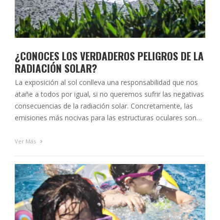
¿CONOCES LOS VERDADEROS PELIGROS DE LA
RADIACIÓN SOLAR?
La exposición al sol conlleva una responsabilidad que nos
atañe a todos por igual, si no queremos sufrir las negativas
consecuencias de la radiación solar. Concretamente, las
emisiones más nocivas para las estructuras oculares son
los rayos ultravioletas. Esta radiación no suele alarmar al
afectado en el momento de la exposición con daños
Ver Más
perceptibles inmediatos, …