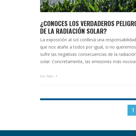
¿CONOCES LOS VERDADEROS PELIGR
DE LA RADIACIÓN SOLAR?
La exposición al sol conlleva una responsabilida
que nos atañe a todos por igual, si no queremos
sufrir las negativas consecuencias de la radiació
solar. Concretamente, las emisiones más nociva
para las estructuras oculares son los rayos
ultravioletas. Esta radiación no suele alarmar al
Ver Más
afectado en el momento de la exposición con
daños perceptibles inmediatos, …
1