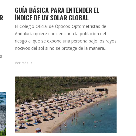
GUÍA BÁSICA PARA ENTENDER EL
R
ÍNDICE DE UV SOLAR GLOBAL
El Colegio Oficial de Ópticos-Optometristas de
Andalucía quiere concienciar a la población del
riesgo al que se expone una persona bajo los rayos
nocivos del sol si no se protege de la manera
adecuada. Por ello, en esta entrada vamos a hablar
ás
sobre el índice UV, cual es la numeración que fija el
Ver Más
porcentaje de …
gio