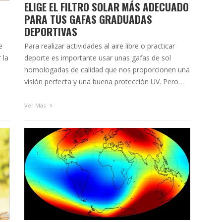
ELIGE EL FILTRO SOLAR MÁS ADECUADO
PARA TUS GAFAS GRADUADAS
DEPORTIVAS
e
Para realizar actividades al aire libre o practicar
 la
deporte es importante usar unas gafas de sol
homologadas de calidad que nos proporcionen una
visión perfecta y una buena protección UV. Pero
cuando nuestras gafas de sol están graduadas
r
para compensar nuestras ametropías, ¿qué tipo de
Ver Más
a
filtro o color de lente solar debemos escoger? Para
los …