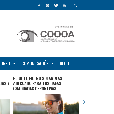
NTORNO
COMUNICACIÓN
BLOG
ELIGE EL FILTRO SOLAR MÁS
EL ÓPTICO-OPTOM
JAS Y
ADECUADO PARA TUS GAFAS
PROFESIONAL CON
GRADUADAS DEPORTIVAS
SUPERIOR UNIVER
CURSARSE EN LAS
SEVILLA Y GRANA