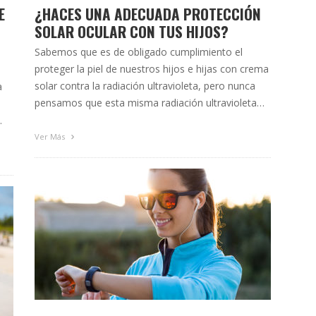
E
¿HACES UNA ADECUADA PROTECCIÓN
SOLAR OCULAR CON TUS HIJOS?
Sabemos que es de obligado cumplimiento el
proteger la piel de nuestros hijos e hijas con crema
solar contra la radiación ultravioleta, pero nunca
a
pensamos que esta misma radiación ultravioleta
les puede dañar los ojos. Pues sí. La radiación UV
afecta 7 veces más a los ojos infantiles que a los
do
Ver Más
de los adultos. Sus …