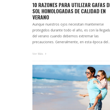
10 RAZONES PARA UTILIZAR GAFAS D
SOL HOMOLOGADAS DE CALIDAD EN
VERANO
Aunque nuestros ojos necesitan mantenerse
protegidos durante todo el año, es con la llegad
del verano cuando debemos extremar las
precauciones. Generalmente, en esta época del
año pasamos más tiempo al aire libre y es cuan
más aumenta la exposición a los rayos
Ver Más
ultravioletas del sol que tienen mayor intensidad.
Estos inciden con mayor energía …