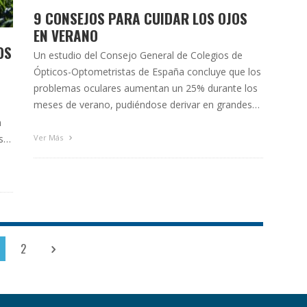
9 CONSEJOS PARA CUIDAR LOS OJOS
EN VERANO
OS
Un estudio del Consejo General de Colegios de
Ópticos-Optometristas de España concluye que los
problemas oculares aumentan un 25% durante los
d
meses de verano, pudiéndose derivar en grandes
problemas de salud para los afectados. Por este
n
motivo, es aconsejable proteger nuestros ojos en
s
Ver Más
esta época del año, ya sea en la ciudad, la playa o
la montaña, …
2