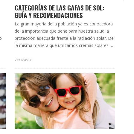
CATEGORÍAS DE LAS GAFAS DE SOL:
GUÍA Y RECOMENDACIONES
La gran mayoría de la población ya es conocedora
de la importancia que tiene para nuestra salud la
o
protección adecuada frente a la radiación solar. De
la misma manera que utilizamos cremas solares y
to
otros productos derivados para salvaguardar
a
nuestra piel de los rayos nocivos del sol, nuestros
Ver Más
s …
ojos también tienen la necesidad de estar …