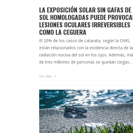
LA EXPOSICIÓN SOLAR SIN GAFAS DE
SOL HOMOLOGADAS PUEDE PROVOCA
LESIONES OCULARES IRREVERSIBLES
COMO LA CEGUERA
El 20% de los casos de catarata, según la OMS,
están relacionados con la incidencia directa de la
radiación nociva del sol en los ojos. Además, m
de tres millones de personas se quedan ciegas
cada año debido a esta sobreexposición. El Cole
Oficial de Ópticos-Optometristas de Andalucía
Ver Más
pone en marcha una campaña dirigida a …