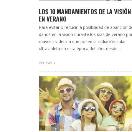
LOS 10 MANDAMIENTOS DE LA VISIÓN
EN VERANO
Para evitar o reducir la posibilidad de aparición d
daños en la visión durante los días de verano por
mayor incidencia que posee la radiación solar
ultravioleta en esta época del año, desde
TuOptometrista.com te ofrecemos una serie de
consejos y recomendaciones útiles para disfruta
Ver Más
de los meses estivales sin complicaciones. ¡Tom
nota! 1) …