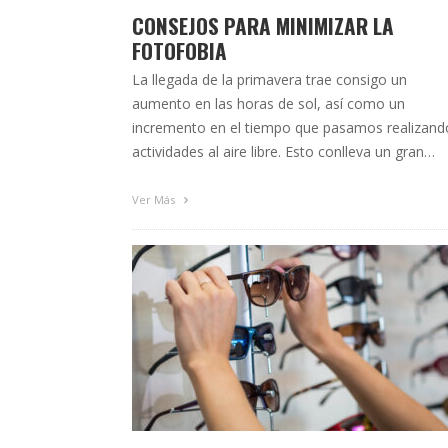
CONSEJOS PARA MINIMIZAR LA
FOTOFOBIA
La llegada de la primavera trae consigo un
aumento en las horas de sol, así como un
incremento en el tiempo que pasamos realizand
actividades al aire libre. Esto conlleva un gran
número de beneficios, pero el exceso de luz tan
natural como artificial y una sobreexposición a l
Ver Más
claridad y deslumbramientos provocados por lo